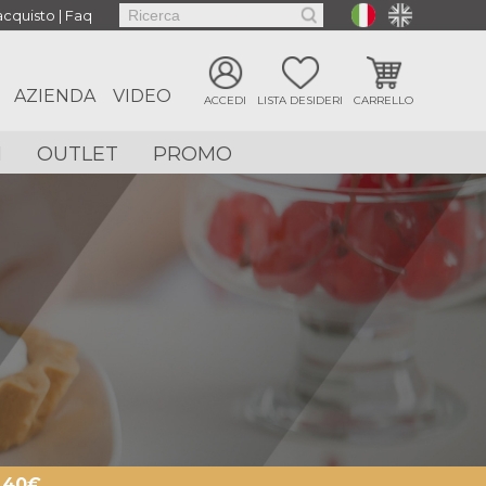
'acquisto
|
Faq
AZIENDA
VIDEO
ACCEDI
LISTA DESIDERI
CARRELLO
I
OUTLET
PROMO
 40€