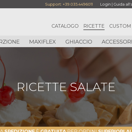
Support:
+39.035.4496011
Login
|
Guida all
CATALOGO
RICETTE
CUSTOM
RZIONE
MAXIFLEX
GHIACCIO
ACCESSOR
RICETTE SALATE
LA
SPEDIZIONE
È
GRATUITA
PER ORDINI
SUPERIORI AI