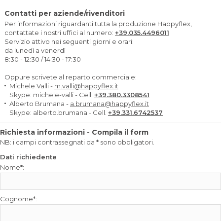
Contatti per aziende/rivenditori
Per informazioni riguardanti tutta la produzione Happyflex,
contattate i nostri uffici al numero:
+39.035.4496011
Servizio attivo nei seguenti giorni e orari:
da lunedì a venerdì
8:30 - 12:30 / 14:30 - 17:30
Oppure scrivete al reparto commerciale:
Michele Valli -
m.valli@happyflex.it
Skype: michele-valli - Cell.
+39.380.3308541
Alberto Brumana -
a.brumana@happyflex.it
Skype: alberto.brumana - Cell.
+39.331.6742537
Richiesta informazioni - Compila il form
NB: i campi contrassegnati da * sono obbligatori.
Dati richiedente
Nome*:
Cognome*: