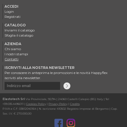
ACCEDI
Login
Registrati
CATALOGO
Inviami il catalogo
Sfoglia il catalogo
AZIENDA
Chi siamo
I nostri stampi
Contatti
ISCRIVITI ALLA NOSTRA NEWSLETTER
Per conoscere in anteprima le promozioni e le novità Happyflex
iscriviti alla newsletter.
Elastotech Srl
Via Provinciale, 92/94 | 24060 Castelli Calepio (BG) Italy | Tel
+39.035.4496011 |
Cookies Policy
|
Privacy Policy
|
Credits
P.IVA e C.F. 03812040164 | N. iscrizione 410502 Registro imprese di Bergamo | Cap.
Soc. I.V. € 270.000,00