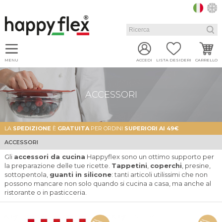
MENU
ACCEDI
LISTA DESIDERI
CARRELLO
ACCESSORI
LA
SPEDIZIONE
È
GRATUITA
PER ORDINI
SUPERIORI AI 49€
ACCESSORI
Gli
accessori da cucina
Happyflex sono un ottimo supporto per
la preparazione delle tue ricette.
Tappetini
,
coperchi
, presine,
sottopentola,
guanti in silicone
: tanti articoli utilissimi che non
possono mancare non solo quando si cucina a casa, ma anche al
ristorante o in pasticceria.