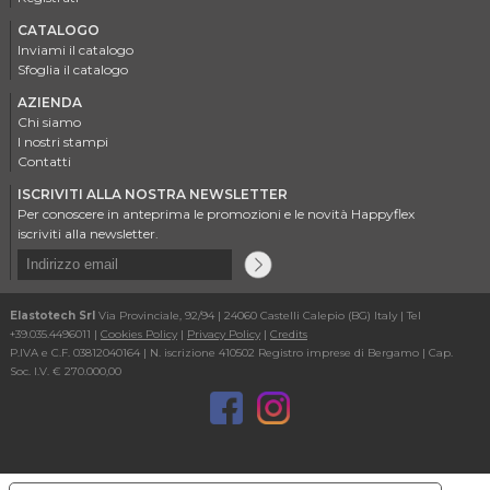
CATALOGO
Inviami il catalogo
Sfoglia il catalogo
AZIENDA
Chi siamo
I nostri stampi
Contatti
ISCRIVITI ALLA NOSTRA NEWSLETTER
Per conoscere in anteprima le promozioni e le novità Happyflex
iscriviti alla newsletter.
Elastotech Srl
Via Provinciale, 92/94 | 24060 Castelli Calepio (BG) Italy | Tel
+39.035.4496011 |
Cookies Policy
|
Privacy Policy
|
Credits
P.IVA e C.F. 03812040164 | N. iscrizione 410502 Registro imprese di Bergamo | Cap.
Soc. I.V. € 270.000,00