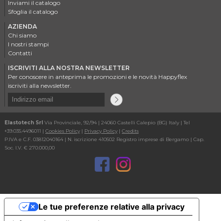
Inviami il catalogo
Sfoglia il catalogo
AZIENDA
Chi siamo
I nostri stampi
Contatti
ISCRIVITI ALLA NOSTRA NEWSLETTER
Per conoscere in anteprima le promozioni e le novità Happyflex
iscriviti alla newsletter.
Elastotech Srl
Via Provinciale, 92/94 | 24060 Castelli Calepio (BG) Italy | Tel
+39.035.4496011 |
Cookies Policy
|
Privacy Policy
|
Credits
P.IVA e C.F. 03812040164 | N. iscrizione 410502 Registro imprese di Bergamo | Cap.
Soc. I.V. € 270.000,00
Le tue preferenze relative alla privacy