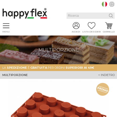
MENU
ACCEDI
LISTA DESIDERI
CARRELLO
MULTIPORZIONE
LA
SPEDIZIONE
È
GRATUITA
PER ORDINI
SUPERIORI AI 49€
MULTIPORZIONE
< INDIETRO