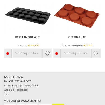
18 CILINDRI ALTI
6 TORTINE
Prezzo:
€ 44,00
Prezzo:
€ 9,00
€ 5,40
Non disponibile
Non disponibile
ASSISTENZA
Tel:
+39.035.4496011
E-mail:
info@happyflex.it
Guida all'acquisto
Faq
METODI DI PAGAMENTO