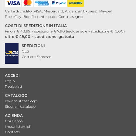
Carta di credito (VISA, Mastercard, American Express), Paypal,
PostePay, Bonifico anticipato, Contrassegno.
COSTI DI SPEDIZIONE IN ITALIA
Fino a € 48,99 > spedizione € 7,90 (escluse isole > spedizione € 15,00)
oltre € 49,00 > spedizione: gratuita
SPEDIZIONI
GLS
Corriere Espresso
ACCEDI
Login
Registrati
CATALOGO
Inviami il catalogo
Sfoglia il catalogo
AZIENDA
Chi siamo
I nostri stampi
Contatti