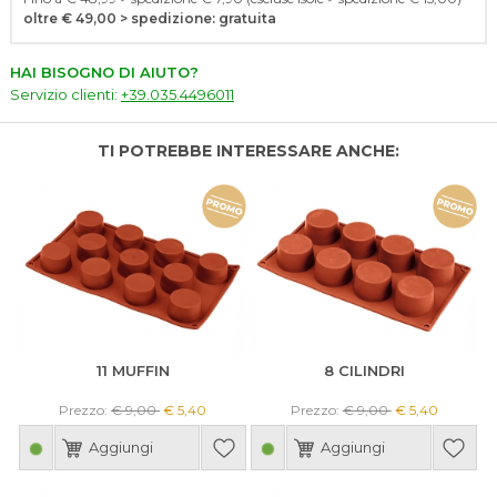
oltre € 49,00 > spedizione: gratuita
HAI BISOGNO DI AIUTO?
Servizio clienti:
+39.035.4496011
TI POTREBBE INTERESSARE ANCHE:
11 MUFFIN
8 CILINDRI
Prezzo:
€ 9,00
€ 5,40
Prezzo:
€ 9,00
€ 5,40
Aggiungi
Aggiungi