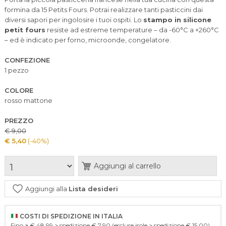
formina da 15 Petits Fours. Potrai realizzare tanti pasticcini dai
diversi sapori per ingolosire i tuoi ospiti. Lo
stampo in silicone
petit fours
resiste ad estreme temperature – da -60°C a +260°C
– ed è indicato per forno, microonde, congelatore.
CONFEZIONE
1 pezzo
COLORE
rosso mattone
PREZZO
€ 9,00
€ 5,40
(-40%)
Aggiungi al carrello
Aggiungi alla
Lista desideri
COSTI DI SPEDIZIONE IN ITALIA
Fino a € 48,99 > spedizione € 7,90 (escluse isole > spedizione € 15,00)